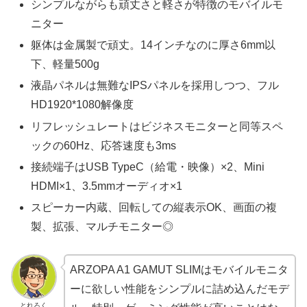
シンプルながらも頑丈さと軽さが特徴のモバイルモ
ニター
躯体は金属製で頑丈。14インチなのに厚さ6mm以
下、軽量500g
液晶パネルは無難なIPSパネルを採用しつつ、フル
HD1920*1080解像度
リフレッシュレートはビジネスモニターと同等スペ
ックの60Hz、応答速度も3ms
接続端子はUSB TypeC（給電・映像）×2、Mini
HDMI×1、3.5mmオーディオ×1
スピーカー内蔵、回転しての縦表示OK、画面の複
製、拡張、マルチモニター◎
ARZOPA A1 GAMUT SLIMはモバイルモニタ
ーに欲しい性能をシンプルに詰め込んだモデ
とれろく