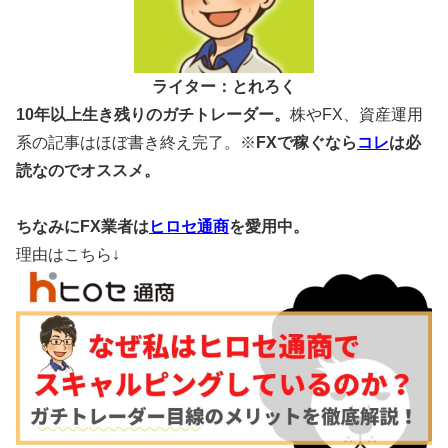
ライター：とれろく
10年以上生き残りのガチトレーダー。
株やFX、資産運用
系の記事はほぼ書き終え完了。※
FXで稼ぐなら
コレ
は必
読なのでオススメ。
ちなみにFX業者は
ヒロセ通商
を愛用中。
理由はこちら↓