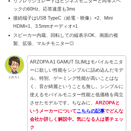
リフレッシュレートはビジネスモニターと同等スペ
ックの60Hz、応答速度も3ms
接続端子はUSB TypeC（給電・映像）×2、Mini
HDMI×1、3.5mmオーディオ×1
スピーカー内蔵、回転しての縦表示OK、画面の複
製、拡張、マルチモニター◎
ARZOPA A1 GAMUT SLIMはモバイルモニタ
ーに欲しい性能をシンプルに詰め込んだモデ
とれろく
ル。特別、ゲーミング性能が高いことはな
く、音が綺麗ということも無し。シンプルに
使えるモバイルモニター性能と低価格を両立
させたモデルです。ちなみに、
ARZOPAと
いうメーカーについて
こちらの記事
でどんな
会社か詳しく解説中。気になる人は要チェッ
ク