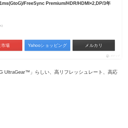
ms(GtoG)/FreeSync Premium/HDR/HDMI×2,DP/3年
調べ）
天市場
Yahooショッピング
メルカリ
ポチップ
UltraGear™」らしい、高リフレッシュレート、高応