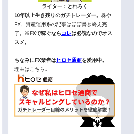
ライター：とれろく
10年以上生き残りのガチトレーダー。
株や
FX、資産運用系の記事はほぼ書き終え完
了。※
FXで稼ぐなら
コレ
は必読なのでオス
スメ。
ちなみにFX業者は
ヒロセ通商
を愛用中。
理由はこちら↓