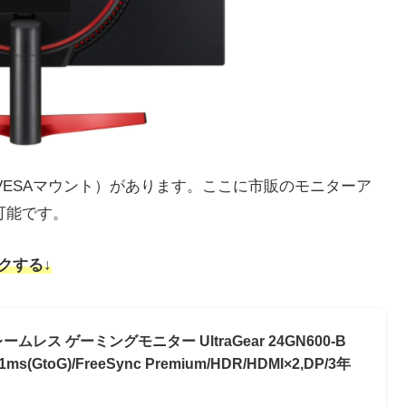
VESAマウント）があります。ここに市販のモニターア
可能です。
ックする↓
フレームレス ゲーミングモニター UltraGear 24GN600-B
ms(GtoG)/FreeSync Premium/HDR/HDMI×2,DP/3年