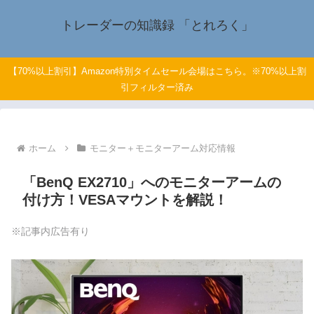
トレーダーの知識録 「とれろく」
【70%以上割引】Amazon特別タイムセール会場はこちら。※70%以上割
引フィルター済み
ホーム
モニター＋モニターアーム対応情報
「BenQ EX2710」へのモニターアームの
付け方！VESAマウントを解説！
※記事内広告有り