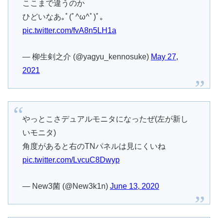
ここまで違うのか
ひどいなあ｡ﾟ(ﾟ^ω^ﾟ)ﾟ｡
pic.twitter.com/fvA8n5LH1a
— 柳生剣之介 (@yagyu_kennosuke)
May 27,
2021
やっとこさデュアルモニタになったぜ(左が新し
いモニタ)
角度があると右のTNパネルは見にくいね
pic.twitter.com/LvcuC8Dwyp
— New3菌 (@New3k1n)
June 13, 2020