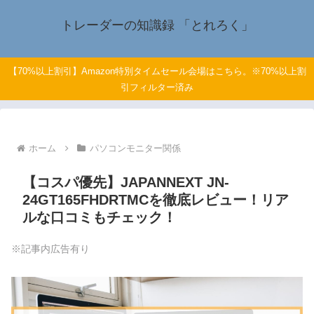
トレーダーの知識録 「とれろく」
【70%以上割引】Amazon特別タイムセール会場はこちら。※70%以上割
引フィルター済み
ホーム
パソコンモニター関係
【コスパ優先】JAPANNEXT JN-
24GT165FHDRTMCを徹底レビュー！リア
ルな口コミもチェック！
※記事内広告有り