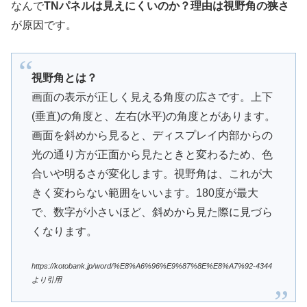
なんで
TNパネルは見えにくいのか？理由は視野角の狭さ
が原因です。
視野角とは？
画面の表示が正しく見える角度の広さです。上下
(垂直)の角度と、左右(水平)の角度とがあります。
画面を斜めから見ると、ディスプレイ内部からの
光の通り方が正面から見たときと変わるため、色
合いや明るさが変化します。視野角は、これが大
きく変わらない範囲をいいます。180度が最大
で、数字が小さいほど、斜めから見た際に見づら
くなります。
https://kotobank.jp/word/%E8%A6%96%E9%87%8E%E8%A7%92-4344
より引用