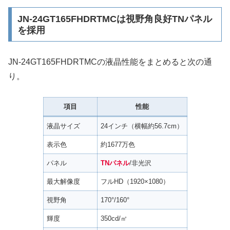
JN-24GT165FHDRTMCは視野角良好TNパネル
を採用
JN-24GT165FHDRTMCの液晶性能をまとめると次の通
り。
項目
性能
液晶サイズ
24インチ（横幅約56.7cm）
表示色
約1677万色
パネル
TNパネル
/非光沢
最大解像度
フルHD（1920×1080）
視野角
170°/160°
輝度
350cd/㎡