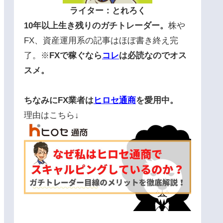
ライター：とれろく
10年以上生き残りのガチトレーダー。
株や
FX、資産運用系の記事はほぼ書き終え完
了。※
FXで稼ぐなら
コレ
は必読なのでオス
スメ。
ちなみにFX業者は
ヒロセ通商
を愛用中。
理由はこちら↓