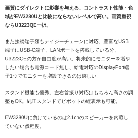
画質にダイレクトに影響を与える、コントラスト性能・色
域がEW3280Uと比較にならないレベルで高い。画質重視
ならU3223QE一択
。
また接続端子類もデイジーチェーンに対応、豊富なUSB
端子にUSB-C端子、LANポートを搭載している分、
U3223QEの方が自由度が高い。将来的にモニターを増や
したい場合も電源コード無し、給電対応のDisplayPort端
子1つでモニターを増設できるのは嬉しい。
スタンド機能も優秀。左右首振り対応はもちろん高さの調
整もOK。純正スタンドでピボットの縦表示も可能。
EW3280Uに負けているのは2.1chのスピーカーを内蔵し
ていない点程度。