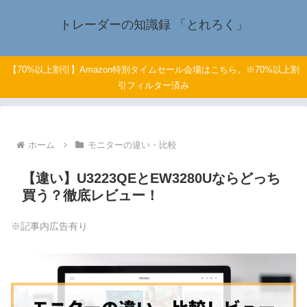
トレーダーの知識録 「とれろく」
【70%以上割引】Amazon特別タイムセール会場はこちら。※70%以上割
引フィルター済み
ホーム
モニターの違い・比較
【違い】U3223QEとEW3280Uならどっち
買う？徹底レビュー！
※記事内広告有り