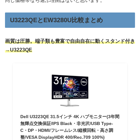
同じ価格帯なら選ぶ理由はないと思います。
U3223QEとEW3280U比較まとめ
画質は圧勝。端子類も豊富で自由自在に動くスタンド付き
→U3223QE
Dell U3223QE 31.5インチ 4K ハブモニター(3年間
無輝点交換保証/IPS Black・非光沢/USB Type-
C・DP・HDMI/フレームレス/縦横回転・高さ調
整/VESA DisplayHDR 400/Rec.709 100%)