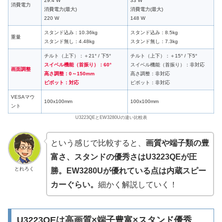
29.4 W
33 W
消費電力
消費電力(最大)
消費電力(最大)
220 W
148 W
スタンド込み：10.36kg
スタンド込み：8.5kg
重量
スタンド無し：4.48kg
スタンド無し：7.3kg
チルト（上下）：＋21° / 下5°
チルト（上下）：＋15° / 下5°
スイベル機能（首振り）：60°
スイベル機能（首振り）：非対応
画面調整
高さ調整：0～150mm
高さ調整：非対応
ピボット：対応
ピボット：非対応
VESAマウ
100x100mm
100x100mm
ント
U3223QEとEW3280Uの違い比較表
という感じで比較すると、
画質や端子類の豊
富さ、スタンドの優秀さはU3223QEが圧
とれろく
勝。EW3280Uが優れている点は内蔵スピー
カーぐらい。
細かく解説していく！
U3223QEは高画質×端子豊富×スタンド優秀