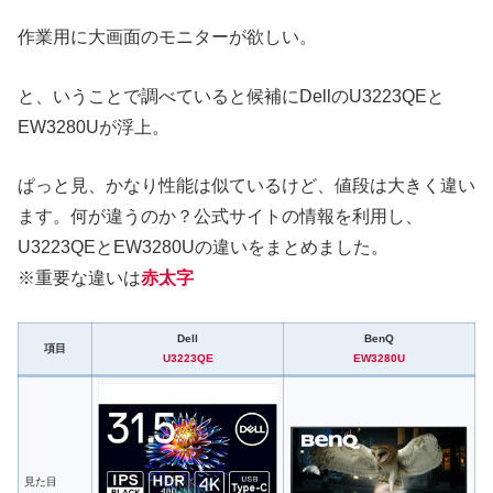
作業用に大画面のモニターが欲しい。
と、いうことで調べていると候補にDellのU3223QEと
EW3280Uが浮上。
ぱっと見、かなり性能は似ているけど、値段は大きく違い
ます。何が違うのか？公式サイトの情報を利用し、
U3223QEとEW3280Uの違いをまとめました。
※重要な違いは
赤太字
Dell
BenQ
項目
U3223QE
EW3280U
見た目