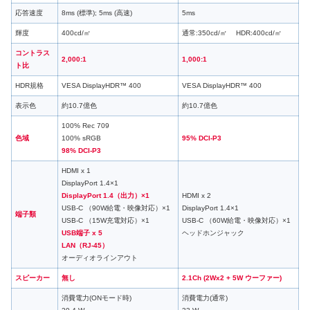
応答速度
8ms (標準); 5ms (高速)
5ms
輝度
400cd/㎡
通常:350cd/㎡ HDR:400cd/㎡
コントラス
2,000:1
1,000:1
ト比
HDR規格
VESA DisplayHDR™ 400
VESA DisplayHDR™ 400
表示色
約10.7億色
約10.7億色
100% Rec 709
色域
100% sRGB
95% DCI-P3
98% DCI-P3
HDMI x 1
DisplayPort 1.4×1
DisplayPort 1.4（出力）×1
HDMI x 2
USB-C （90W給電・映像対応）×1
DisplayPort 1.4×1
端子類
USB-C （15W充電対応）×1
USB-C （60W給電・映像対応）×1
USB端子 x 5
ヘッドホンジャック
LAN（RJ-45）
オーディオラインアウト
スピーカー
無し
2.1Ch (2Wx2 + 5W ウーファー)
消費電力(ONモード時)
消費電力(通常)