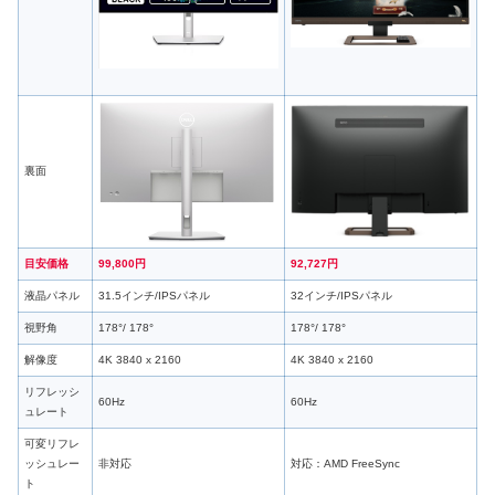
裏面
目安価格
99,800円
92,727円
液晶パネル
31.5インチ/IPSパネル
32インチ/IPSパネル
視野角
178°/ 178°
178°/ 178°
解像度
4K 3840 x 2160
4K 3840 x 2160
リフレッシ
60Hz
60Hz
ュレート
可変リフレ
ッシュレー
非対応
対応：AMD FreeSync
ト