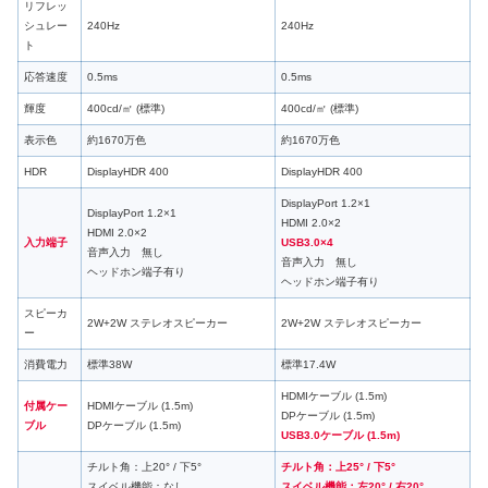
リフレッ
シュレー
240Hz
240Hz
ト
応答速度
0.5ms
0.5ms
輝度
400cd/㎡ (標準)
400cd/㎡ (標準)
表示色
約1670万色
約1670万色
HDR
DisplayHDR 400
DisplayHDR 400
DisplayPort 1.2×1
DisplayPort 1.2×1
HDMI 2.0×2
HDMI 2.0×2
入力端子
USB3.0×4
音声入力 無し
音声入力 無し
ヘッドホン端子有り
ヘッドホン端子有り
スピーカ
2W+2W ステレオスピーカー
2W+2W ステレオスピーカー
ー
消費電力
標準38W
標準17.4W
HDMIケーブル (1.5m)
付属ケー
HDMIケーブル (1.5m)
DPケーブル (1.5m)
ブル
DPケーブル (1.5m)
USB3.0ケーブル (1.5m)
チルト角：上20° / 下5°
チルト角：上25° / 下5°
スイベル機能：なし
スイベル機能：左20° / 右20°