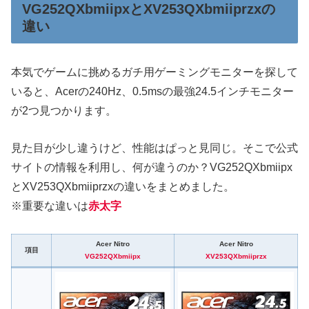
VG252QXbmiipxとXV253QXbmiiprzxの
違い
本気でゲームに挑めるガチ用ゲーミングモニターを探して
いると、Acerの240Hz、0.5msの最強24.5インチモニター
が2つ見つかります。
見た目が少し違うけど、性能はぱっと見同じ。そこで公式
サイトの情報を利用し、何が違うのか？VG252QXbmiipx
とXV253QXbmiiprzxの違いをまとめました。
※重要な違いは
赤太字
Acer Nitro
Acer Nitro
項目
VG252QXbmiipx
XV253QXbmiiprzx