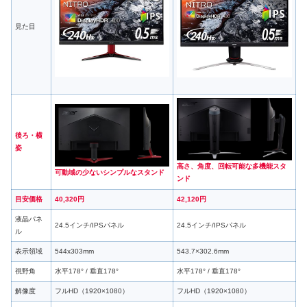
見た目
後ろ・横
姿
高さ、角度、回転可能な多機能スタ
可動域の少ないシンプルなスタンド
ンド
目安価格
40
,
320円
42,120円
液晶パネ
24.5インチ/IPSパネル
24.5インチ/IPSパネル
ル
表示領域
544x303mm
543.7×302.6mm
視野角
水平178° / 垂直178°
水平178° / 垂直178°
解像度
フルHD（1920×1080）
フルHD（1920×1080）