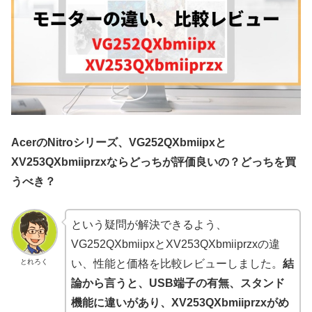
Acer
のNitroシリーズ、VG252QXbmiipxと
XV253QXbmiiprzxならどっちが評価良いの？どっちを買
うべき？
という疑問が解決できるよう、
VG252QXbmiipxとXV253QXbmiiprzxの違
とれろく
い、性能と価格を比較レビューしました。
結
論から言うと、USB端子の有無、スタンド
機能に違いがあり、XV253QXbmiiprzxがめ