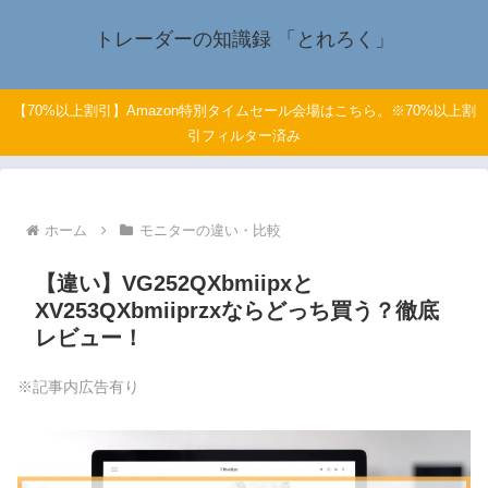
トレーダーの知識録 「とれろく」
【70%以上割引】Amazon特別タイムセール会場はこちら。※70%以上割
引フィルター済み
ホーム
モニターの違い・比較
【違い】VG252QXbmiipxと
XV253QXbmiiprzxならどっち買う？徹底
レビュー！
※記事内広告有り