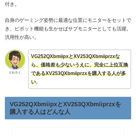
付き。
自身のゲーミング姿勢に最適な位置にモニターをセットで
き、ピボット機能も生かせばサブモニターとしても活躍。
汎用性が高い。
VG252QXbmiipxとXV253QXbmiiprzxな
ら、価格差も少ないうえに、完全に上位互換
とれろく
であるXV253QXbmiiprzxを購入する人が多
い
。
VG252QXbmiipxとXV253QXbmiiprzxを
購入する人はどんな人