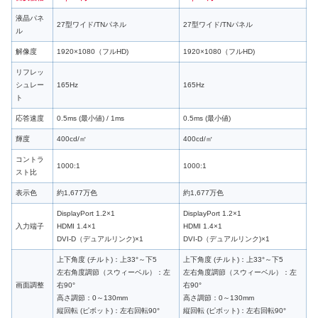
液晶パネ
27型ワイド/TNパネル
27型ワイド/TNパネル
ル
解像度
1920×1080（フルHD)
1920×1080（フルHD)
リフレッ
シュレー
165Hz
165Hz
ト
応答速度
0.5ms (最小値) / 1ms
0.5ms (最小値)
輝度
400cd/㎡
400cd/㎡
コントラ
1000:1
1000:1
スト比
表示色
約1,677万色
約1,677万色
DisplayPort 1.2×1
DisplayPort 1.2×1
入力端子
HDMI 1.4×1
HDMI 1.4×1
DVI-D（デュアルリンク)×1
DVI-D（デュアルリンク)×1
上下角度 (チルト)：上33°～下5
上下角度 (チルト)：上33°～下5
左右角度調節（スウィーベル）：左
左右角度調節（スウィーベル）：左
画面調整
右90°
右90°
高さ調節：0～130mm
高さ調節：0～130mm
縦回転 (ピボット)：左右回転90°
縦回転 (ピボット)：左右回転90°