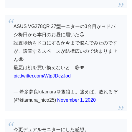
ASUS VG278QR 27型モニターの3台目がヨドバ
シ梅田から本日のお昼に届いた🤗
設置場所をドコにするか今まで悩んでみたのです
が、設置するスペースが結構広いので決まりませ
ん😭
最悪は机を買い換えないと…😅💸
pic.twitter.com/WtpJDczJod
— 希多夢良kitamura＠隻狼よ。迷えば、敗れるぞ
(@kitamura_nico25)
November 1, 2020
今更デュアルモニターにした感想。