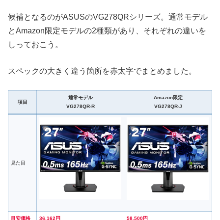
候補となるのがASUSのVG278QRシリーズ。通常モデル
とAmazon限定モデルの2種類があり、それぞれの違いを
しっておこう。
スペックの大きく違う箇所を赤太字でまとめました。
通常モデル
Amazon限定
項目
VG278QR-R
VG278QR-J
見た目
目安価格
36
,
162円
58,5
00円