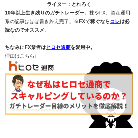
ライター：とれろく
10年以上生き残りのガチトレーダー。
株やFX、資産運用
系の記事はほぼ書き終え完了。※
FXで稼ぐなら
コレ
は必
読なのでオススメ。
ちなみにFX業者は
ヒロセ通商
を愛用中。
理由はこちら↓