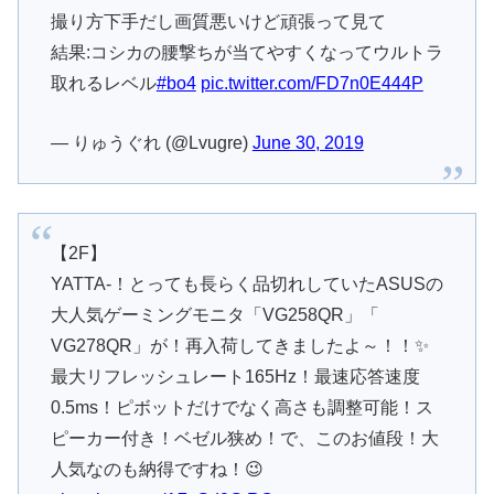
撮り方下手だし画質悪いけど頑張って見て
結果:コシカの腰撃ちが当てやすくなってウルトラ
取れるレベル
#bo4
pic.twitter.com/FD7n0E444P
— りゅうぐれ (@Lvugre)
June 30, 2019
【2F】
YATTA-！とっても長らく品切れしていたASUSの
大人気ゲーミングモニタ「VG258QR」「
VG278QR」が！再入荷してきましたよ～！！✨
最大リフレッシュレート165Hz！最速応答速度
0.5ms！ピボットだけでなく高さも調整可能！ス
ピーカー付き！ベゼル狭め！で、このお値段！大
人気なのも納得ですね！😉