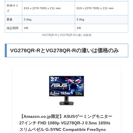
本体サイ
619 x (376~506) x 211 mm
619 x (376~506) x 211 mm
ズ
重量
5.6kg
5.6kg
保証期間
3年
3年
VG278QR-RとVG278QR-Rの違い比較表
VG278QR-RとVG278QR-Rの違いは価格のみ
【Amazon.co.jp限定】ASUSゲーミングモニター
27インチ FHD 1080p VG278QR-J 0.5ms 165Hz
スリムベゼル G-SYNC Compatible FreeSync