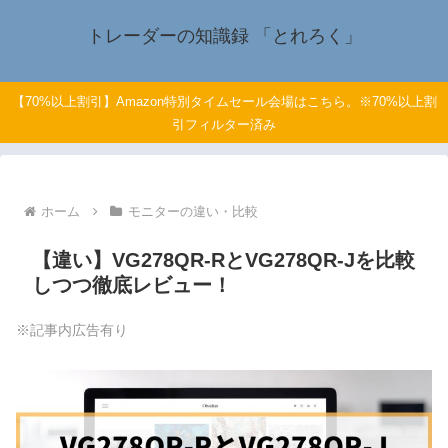
トレーダーの知識録 「とれろく」
【70%以上割引】Amazon特別タイムセール会場はこちら。※70%以上割
引フィルター済み
ホーム
モニターの違い・比較
【違い】VG278QR-RとVG278QR-Jを比較
しつつ徹底レビュー！
※記事内広告有り