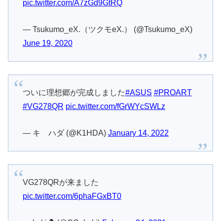
pic.twitter.com/A7zGd9GtRQ
— Tsukumo_eX.（ツクモeX.） (@Tsukumo_eX)
June 19, 2020
ついに理想郷が完成しました
#ASUS
#PROART
#VG278QR
pic.twitter.com/fGrWYcSWLz
— キ゚ハダ (@K1HDA)
January 14, 2022
VG278QRが来ました
pic.twitter.com/6phaFGxBT0