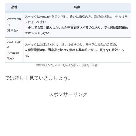
品番
特徴
スペックはAmazon限定と同じ、違いは価格のみ。新品価格高め、中古はモ
VG278QR
ノによって安い。
-R
→少しでも安く購入したい人が中古を購入するのはあり。でも保証期間短め
(通常品)
でオススメしない。
VG278QR
スペックは通常品と同じ、違いは価格のみ。基本的に新品のみ流通。
-J
→保証期間3年。通常品と比べて価格も基本的に安い。買うなら絶対こっ
(Amazon
ち。
限定)
VG278QR-RとVG278QR-Jの違い・比較表（簡易）
では詳しく見ていきましょう。
スポンサーリンク