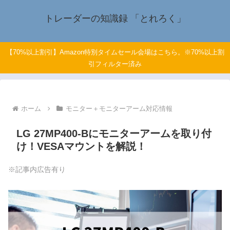
トレーダーの知識録 「とれろく」
【70%以上割引】Amazon特別タイムセール会場はこちら。※70%以上割
引フィルター済み
ホーム
モニター＋モニターアーム対応情報
LG 27MP400-Bにモニターアームを取り付
け！VESAマウントを解説！
※記事内広告有り