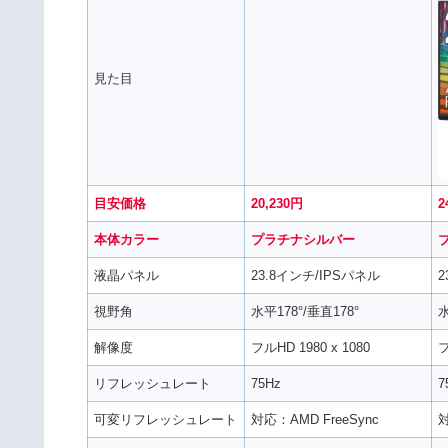
見た目
目安価格
20,230
円
2
本体カラー
プラチナシルバー
液晶パネル
23.8インチ/IPSパネル
2
視野角
水平178°/垂直178°
水
解像度
フルHD 1980 x 1080
フ
リフレッシュレート
75Hz
7
可変リフレッシュレート
対応：AMD FreeSync
対