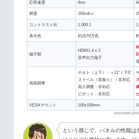
応答速度
4ms
4
輝度
250cd/㎡
2
コントラスト比
1,000:1
1
表示色
約1670万色
約
H
HDMI1.4 x 2
端子類
D
音声出力端子
チルト（上下）：＋21° / 下5°
チ
スイベル（首振り）：非対応
画面調整
高さ調整：非対応
ピボット：非対応
VESAマウント
100x100mm
1
S2421HN(R),S2
という感じで、パネルの性能は