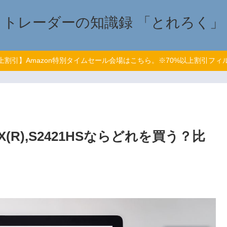
トレーダーの知識録 「とれろく」
以上割引】Amazon特別タイムセール会場はこちら。※70%以上割引フィ
HSX(R),S2421HSならどれを買う？比