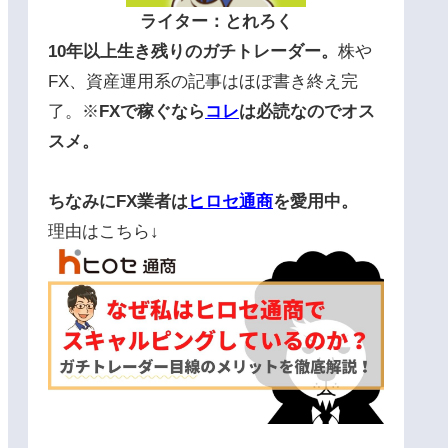
ライター：とれろく
10年以上生き残りのガチトレーダー。
株や
FX、資産運用系の記事はほぼ書き終え完
了。※
FXで稼ぐなら
コレ
は必読なのでオス
スメ。
ちなみにFX業者は
ヒロセ通商
を愛用中。
理由はこちら↓