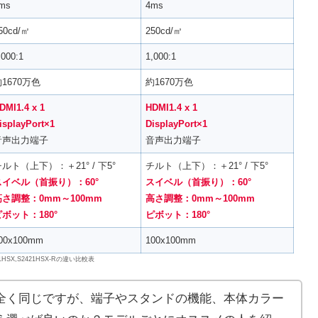
ms
4ms
50cd/㎡
250cd/㎡
,000:1
1,000:1
1670万色
約1670万色
DMI1.4 x 1
HDMI1.4 x 1
isplayPort×1
DisplayPort×1
音声出力端子
音声出力端子
ルト（上下）：＋21° / 下5°
チルト（上下）：＋21° / 下5°
スイベル（首振り）：60°
スイベル（首振り）：60°
高さ調整：0mm～100mm
高さ調整：0mm～100mm
ピボット：180°
ピボット：180°
00x100mm
100x100mm
421HSX,S2421HSX-Rの違い比較表
全く同じですが、端子やスタンドの機能、本体カラー