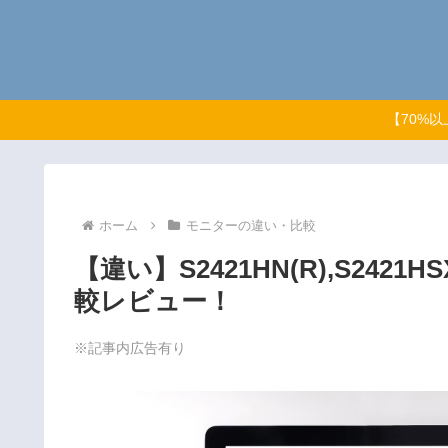
【70%
ホーム
モニターの違い・比較
【違い】S2421HN(R),S2421
較レビュー！
※記事内広告有り