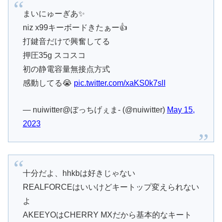
まいにゅーぎあ✨
niz x99キーボードきたぁー👍
打鍵音だけで興奮してる
押圧35g スコスコ
初の静電容量無接点方式
感動してる😭
pic.twitter.com/xaKS0k7slI
— nuiwitter@ぼっちげぇま- (@nuiwitter)
May 15,
2023
十分だよ、hhkbは好きじゃない
REALFORCEはいいけどキートップ変えられない
よ
AKEEYOはCHERRY MXだから基本的なキート