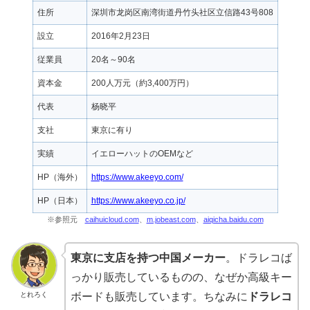
住所
深圳市龙岗区南湾街道丹竹头社区立信路43号808
設立
2016年2月23日
従業員
20名～90名
資本金
200人万元（約3,400万円）
代表
杨晓平
支社
東京に有り
実績
イエローハットのOEMなど
HP（海外）
https://www.akeeyo.com/
HP（日本）
https://www.akeeyo.co.jp/
※参照元
caihuicloud.com
、
m.jobeast.com
、
aiqicha.baidu.com
東京に支店を持つ中国メーカー
。ドラレコば
っかり販売しているものの、なぜか高級キー
とれろく
ボードも販売しています。ちなみに
ドラレコ