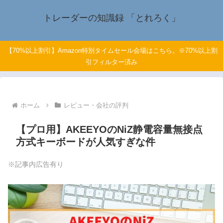
トレーダーの知識録 「とれろく」
【70%以上割引】Amazon特別タイムセール会場はこちら。※70%以上割
引フィルター済み
ホーム
レビュー・会社の評判
【プロ用】AKEEYOのNiZ静電容量無接点
方式キーボードが人気すぎな件
※記事内広告有り