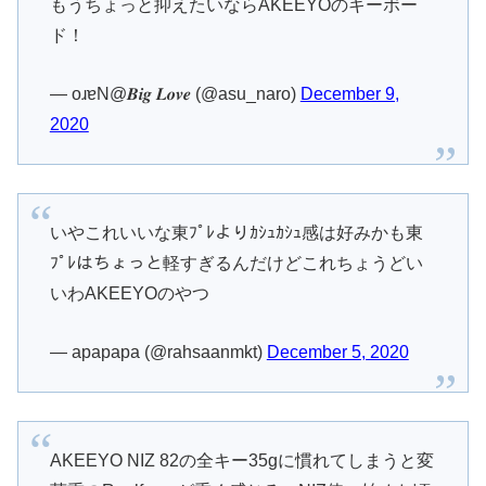
もうちょっと抑えたいならAKEEYOのキーボー
ド！
— oɹɐN@𝑩𝒊𝒈 𝑳𝒐𝒗𝒆 (@asu_naro)
December 9,
2020
いやこれいいな東ﾌﾟﾚよりｶｼｭｶｼｭ感は好みかも東
ﾌﾟﾚはちょっと軽すぎるんだけどこれちょうどい
いわAKEEYOのやつ
— apapapa (@rahsaanmkt)
December 5, 2020
AKEEYO NIZ 82の全キー35gに慣れてしまうと変