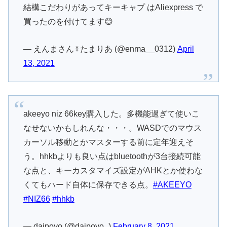
結構こだわりがあってキーキャプ はAliexpress で
買ったのを付けてます😊
— えんまさん☿たまりあ (@enma__0312)
April
13, 2021
akeeyo niz 66key購入した。多機能過ぎて使いこ
なせないかもしれんな・・・。WASDでのマウス
カーソル移動とかマスターする前に定年迎えそ
う。hhkbよりも良い点はbluetoothが3台接続可能
な点と、キーカスタマイズ設定がAHKとか使わな
くてもハード自体に保存できる点。
#AKEEYO
#NIZ66
#hhkb
— daipoyo (@daipoyo_)
February 8, 2021