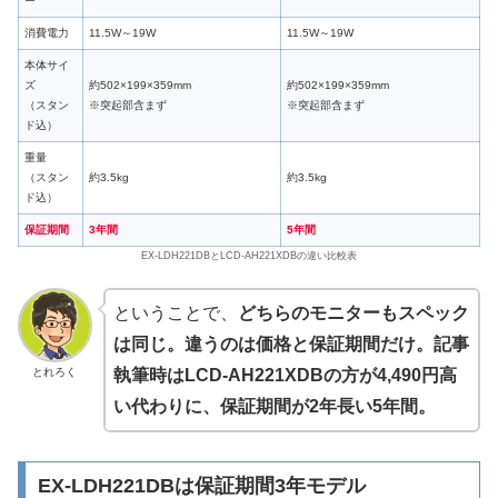
ー
消費電力
11.5W～19W
11.5W～19W
本体サイ
ズ
約502×199×359mm
約502×199×359mm
（スタン
※突起部含まず
※突起部含まず
ド込）
重量
（スタン
約3.5kg
約3.5kg
ド込）
保証期間
3年間
5年間
EX-LDH221DBとLCD-AH221XDBの違い比較表
ということで、
どちらのモニターもスペック
は同じ。違うのは価格と保証期間だけ。記事
とれろく
執筆時はLCD-AH221XDBの方が4,490円高
い代わりに、保証期間が2年長い5年間。
EX-LDH221DBは保証期間3年モデル