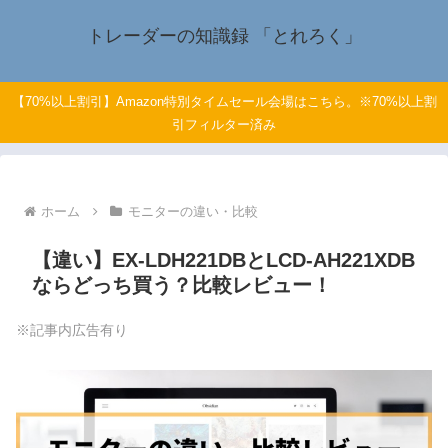
トレーダーの知識録 「とれろく」
【70%以上割引】Amazon特別タイムセール会場はこちら。※70%以上割
引フィルター済み
ホーム
モニターの違い・比較
【違い】EX-LDH221DBとLCD-AH221XDB
ならどっち買う？比較レビュー！
※記事内広告有り