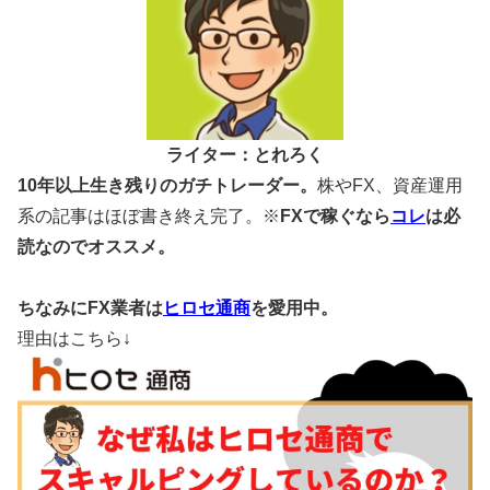
ライター：とれろく
10年以上生き残りのガチトレーダー。
株やFX、資産運用
系の記事はほぼ書き終え完了。※
FXで稼ぐなら
コレ
は必
読なのでオススメ。
ちなみにFX業者は
ヒロセ通商
を愛用中。
理由はこちら↓