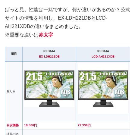
ぱっと見、性能は一緒ですが、何か違いがあるのか？公式
サイトの情報を利用し、EX-LDH221DBとLCD-
AH221XDBの違いをまとめました。
※重要な違いは
赤太字
IO DATA
IO DATA
項目
EX-LDH221DB
LCD-AH221XDB
見た目
目安価格
18,500円
22,990円
液晶パネ