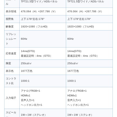
TFT21.5型ワイド／ADSパネル
TFT21.5型ワイド／ADSパネル
ル
表示領域
476.064（H）×267.786（V）
476.064（H）×267.786（V）
視野角
上下:178°左右:178°
上下:178°左右:178°
解像度
1920×1080（フルHD)
1920×1080（フルHD)
リフレッ
シュレー
60Hz
60Hz
ト
14ms(GTG)
14ms(GTG)
応答速度
最速設定時：4ms（GTG）
最速設定時：4ms（GTG）
輝度
250cd/㎡
250cd/㎡
表示色
1677万色
1677万色
コントラ
1000:1
1000:1
スト比
アナログRGB×1
アナログRGB×1
HDMIx1
HDMIx1
入力端子
音声入力×1
音声入力×1
ヘッドホン出力×1
ヘッドホン出力×1
スピーカ
1W＋1W（ステレオ）
1W＋1W（ステレオ）