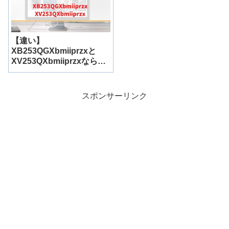
【違い】
XB253QGXbmiiprzxと
XV253QXbmiiprzxならど
っち買う？徹底レビュー！
スポンサーリンク