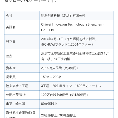
るグローバルメーカーです。
会社
馳為創新科技（深圳）有限公司
Chiwei Innovation Technology（Shenzhen）
英語名
Co.、Ltd
2014年7月21日（海外展開を機に新設）
設立日
※CHUWIブランドは2004年スタート
深圳市龙华新区工业东路利金城科技工业园3＃厂
住所
房二楼、6#厂房四楼
資本金
2,000万人民元（約4億円）
従業員
150名～200名
協力会社・工場
3工場、20生産ライン、1600平方メートル
年間出荷/売上
120万台以上/9億元（約180億円）
出荷・輸出国
80か国以上
海外拠点倉庫数/取扱
20倉庫以上/700店舗以上