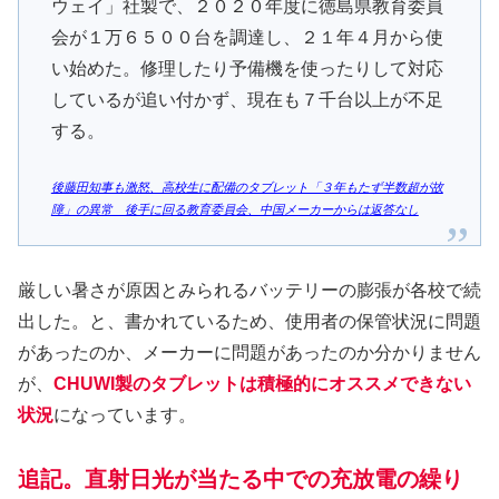
ウェイ」社製で、２０２０年度に徳島県教育委員
会が１万６５００台を調達し、２１年４月から使
い始めた。修理したり予備機を使ったりして対応
しているが追い付かず、現在も７千台以上が不足
する。
後藤田知事も激怒、高校生に配備のタブレット「３年もたず半数超が故
障」の異常 後手に回る教育委員会、中国メーカーからは返答なし
厳しい暑さが原因とみられるバッテリーの膨張が各校で続
出した。と、書かれているため、使用者の保管状況に問題
があったのか、メーカーに問題があったのか分かりません
が、
CHUWI製のタブレットは積極的にオススメできない
状況
になっています。
追記。直射日光が当たる中での充放電の繰り