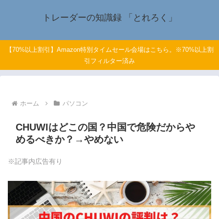
トレーダーの知識録 「とれろく」
【70%以上割引】Amazon特別タイムセール会場はこちら。※70%以上割
引フィルター済み
ホーム
パソコン
CHUWIはどこの国？中国で危険だからや
めるべきか？→やめない
※記事内広告有り