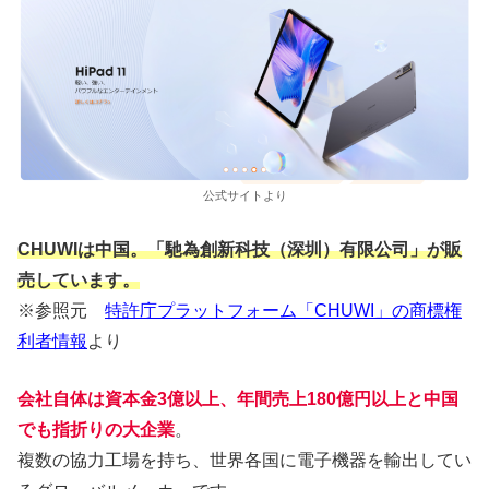
公式サイトより
CHUWIは中国。「馳為創新科技（深圳）有限公司」が販
売しています。
※参照元
特許庁プラットフォーム「CHUWI」の商標権
利者情報
より
会社自体は資本金3億以上、年間売上180億円以上と中国
でも指折りの大企業
。
複数の協力工場を持ち、世界各国に電子機器を輸出してい