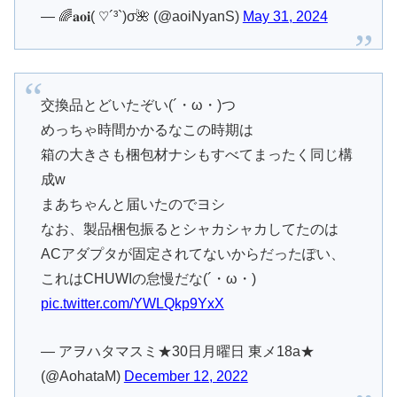
— 🌈𝐚𝐨𝐢( ♡´³`)σ🌺 (@aoiNyanS)
May 31, 2024
交換品とどいたぞい(´・ω・)つ
めっちゃ時間かかるなこの時期は
箱の大きさも梱包材ナシもすべてまったく同じ構
成w
まあちゃんと届いたのでヨシ
なお、製品梱包振るとシャカシャカしてたのは
ACアダプタが固定されてないからだったぽい、
これはCHUWIの怠慢だな(´・ω・)
pic.twitter.com/YWLQkp9YxX
— アヲハタマスミ★30日月曜日 東メ18a★
(@AohataM)
December 12, 2022