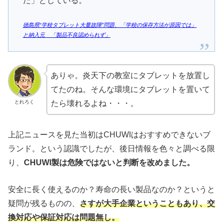
た」としている。
徳島県“学校タブレット大量故障”問題、「学校の保存方法が原因では」
と納入元 「製品不良認められず」
ありゃ。炎天下の教室にタブレットを放置し
てたのね。そんな環境にタブレットを置いて
とれろく
たら壊れるよね・・・。
上記ニュースを見た当初はCHUWIはおすすめできないブ
ランド。という認識でしたが、後日情報を色々と調べる限
り、
CHUWI製は危険ではないと判断を改めました。
安全に長く使えるのか？寿命の長い製品なのか？というと
疑問が残るものの、
さすが大手企業ということもあり、交
換対応や保証対応は問題無し。