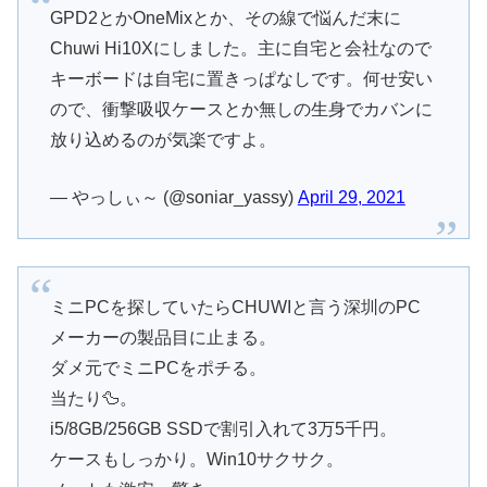
GPD2とかOneMixとか、その線で悩んだ末に
Chuwi Hi10Xにしました。主に自宅と会社なので
キーボードは自宅に置きっぱなしです。何せ安い
ので、衝撃吸収ケースとか無しの生身でカバンに
放り込めるのが気楽ですよ。
— やっしぃ～ (@soniar_yassy)
April 29, 2021
ミニPCを探していたらCHUWIと言う深圳のPC
メーカーの製品目に止まる。
ダメ元でミニPCをポチる。
当たり🦆。
i5/8GB/256GB SSDで割引入れて3万5千円。
ケースもしっかり。Win10サクサク。