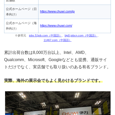
店舗数
公式ホームページ（日
https://www.chuwi.com/jp
本向け）
公式ホームページ（海
https://www.chuwi.com/
外向け）
※参照元
jobs.51job.com（中国語）
、
big5.jobcn.com（中国語）
、
11467.com（中国語）
累計出荷台数は8,000万台以上、Intel、AMD、
Qualcomm、Microsoft、Googleなどとも提携、通販サイ
トだけでなく、実店舗でも取り扱いのある有名ブランド。
実際、海外の展示会でもよく見かけるブランドです。