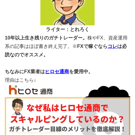
ライター：とれろく
10年以上生き残りのガチトレーダー。
株やFX、資産運用
系の記事はほぼ書き終え完了。※
FXで稼ぐなら
コレ
は必
読なのでオススメ。
ちなみにFX業者は
ヒロセ通商
を愛用中。
理由はこちら↓