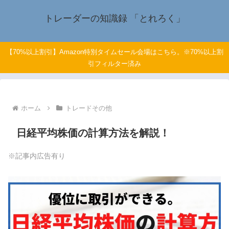
トレーダーの知識録 「とれろく」
【70%以上割引】Amazon特別タイムセール会場はこちら。※70%以上割
引フィルター済み
ホーム
トレードその他
日経平均株価の計算方法を解説！
※記事内広告有り