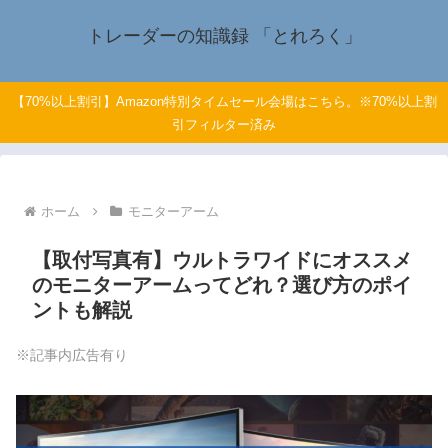
トレーダーの知識録 「とれろく」
【70%以上割引】Amazon特別タイムセール会場はこちら。※70%以上割
引フィルター済み
ホーム
モニターアーム
【取付写真有】ウルトラワイドにオススメ
のモニターアームってどれ？選び方のポイ
ントも解説
※記事内広告有り