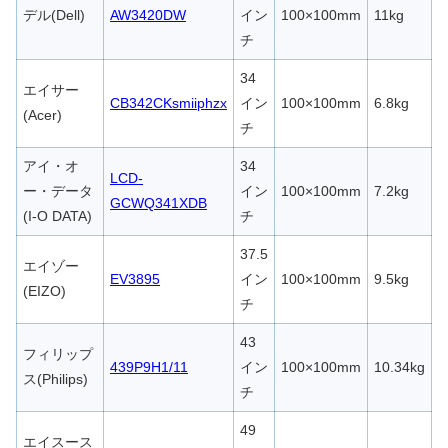
デル(Dell)
AW3420DW
イン
100×100mm
11kg
チ
34
エイサー
CB342CKsmiiphzx
イン
100×100mm
6.8kg
(Acer)
チ
アイ・オ
34
LCD-
ー・データ
イン
100×100mm
7.2kg
GCWQ341XDB
(I-O DATA)
チ
37.5
エイゾー
EV3895
イン
100×100mm
9.5kg
(EIZO)
チ
43
フィリップ
439P9H1/11
イン
100×100mm
10.34kg
ス(Philips)
チ
49
エイスース