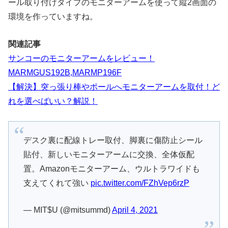
ール取り付けタイプのモニターアームを使って縦2画面の
環境を作っていますね。
関連記事
サンコーのモニターアームをレビュー！
MARMGUS192B,MARMP196F
【解決】突っ張り棒やポールへモニターアームを取付！ど
れを選べばいい？解説！
デスク裏に配線トレー取付、脚裏に傷防止シール
貼付、新しいモニターアームに交換、全体仮配
置。Amazonモニターアーム、ウルトラワイドも
支えてくれて強い
pic.twitter.com/FZhVep6rzP
— MIT$U (@mitsummd)
April 4, 2021