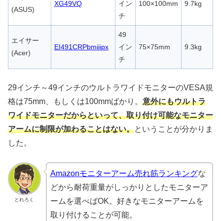
XG49VQ
イン
100×100mm
9.7kg
(ASUS)
チ
49
エイサー
EI491CRPbmiiipx
イン
75×75mm
9.3kg
(Acer)
チ
29インチ～49インチのウルトラワイドモニターのVESA規
格は75mm、もしくは100mmばかり。
意外にもウ
ルトラ
ワイドモニターだからといって、取り付け可能なモニター
アームに制限が加わることはない。
ということが分かりま
した。
Amazonモニターアーム売れ筋ランキング
な
どから耐荷重量がしっかりとしたモニターア
とれろく
ームを選べばOK。好きなモニターアームを
取り付けることが可能。