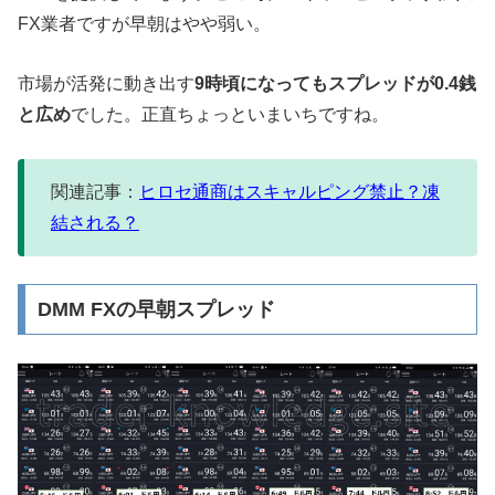
FX業者ですが早朝はやや弱い。
市場が活発に動き出す
9時頃になってもスプレッドが0.4銭
と広め
でした。正直ちょっといまいちですね。
関連記事：
ヒロセ通商はスキャルピング禁止？凍
結される？
DMM FXの早朝スプレッド