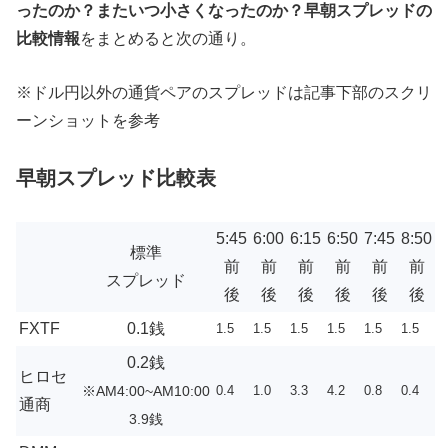
ったのか？またいつ小さくなったのか？早朝スプレッドの
比較情報
をまとめると次の通り。
※ドル円以外の通貨ペアのスプレッドは記事下部のスクリ
ーンショットを参考
早朝スプレッド比較表
5:45
6:00
6:15
6:50
7:45
8:50
標準
前
前
前
前
前
前
スプレッド
後
後
後
後
後
後
FXTF
0.1銭
1.5
1.5
1.5
1.5
1.5
1.5
0.2銭
ヒロセ
※AM4:00~AM10:00
0.4
1.0
3.3
4.2
0.8
0.4
通商
3.9銭