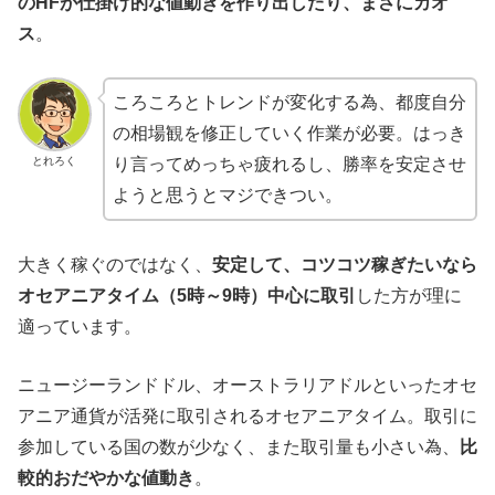
のHFが仕掛け的な値動きを作り出したり、まさにカオ
ス
。
ころころとトレンドが変化する為、都度自分
の相場観を修正していく作業が必要。はっき
とれろく
り言ってめっちゃ疲れるし、勝率を安定させ
ようと思うとマジできつい。
大きく稼ぐのではなく、
安定して、コツコツ稼ぎたいなら
オセアニアタイム（5時～9時）中心に取引
した方が理に
適っています。
ニュージーランドドル、オーストラリアドルといったオセ
アニア通貨が活発に取引されるオセアニアタイム。取引に
参加している国の数が少なく、また取引量も小さい為、
比
較的おだやかな値動き
。