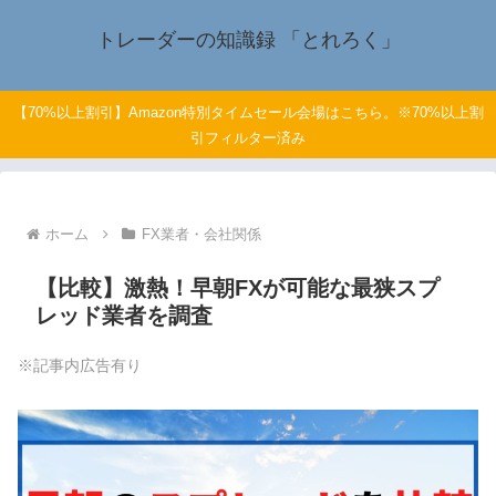
トレーダーの知識録 「とれろく」
【70%以上割引】Amazon特別タイムセール会場はこちら。※70%以上割
引フィルター済み
ホーム
FX業者・会社関係
【比較】激熱！早朝FXが可能な最狭スプ
レッド業者を調査
※記事内広告有り